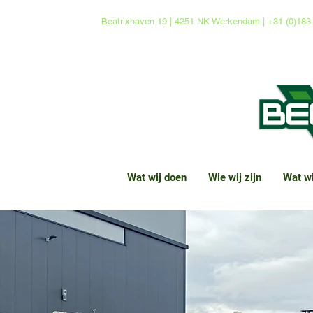
Beatrixhaven 19 | 4251 NK Werkendam | +31 (0)183 
Wat wij doen
Wie wij zijn
Wat w