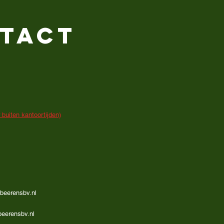
TACT
buiten kantoortijden)
beerensbv.nl
eerensbv.nl