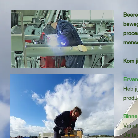
Beere
beweg
proce
mense
Kom j
Ervar
Heb ji
produc
Binne
Varia
De ta