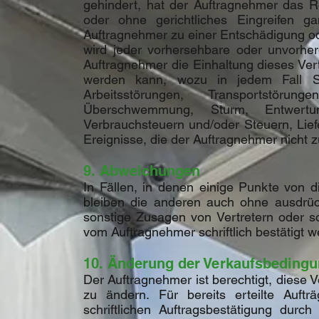
gehindert, hat der Auftragnehmer das R
oder ohne gerichtliches Eingreifen g
Auftragnehmer zu einer Entschädigung ode
wird jeder vorhersehbare oder unvorh
Auftragnehmer die Einhaltung dieses Ve
werden kann, wozu in jedem Fall St
Arbeitsstörungen, Transportstöru
Überschwemmung, Sturm, Entwertu
Verbrauchsteuern und/oder Steuern, Lief
Ereignisse, die der Auftragnehmer nicht z
9. Abweichungen
In Fällen, in denen einige Punkte von
bleiben die anderen auch ohne ausdrüc
sonstige Zusagen von Vertretern oder so
vom Auftragnehmer schriftlich bestätigt w
10. Änderung der Verkaufsbeding
Der Auftragnehmer ist berechtigt, diese
zu ändern. Für bereits erteilte Auf
schriftlichen Auftragsbestätigung durc