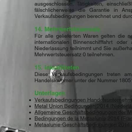
ausgeschlossen. Tätigkeiten, einschlie
fälschlicherweise die Garantie in 
Verkaufsbedingungen berechnet und durc
14. Mehrwertsteuersatz
Für alle gelieferten Waren gelten die 
internationalen Binnenschifffahrt oder
Niederlassung teilnimmt und Sie außerha
Mehrwertsteuersatz 0 teilnehmen.
15. Inkrafttreten
Diese Verkaufsbedingungen treten a
Handelskammer unter der Nummer 180515
Unterlagen
Verkaufsbedingungen Handelsunterneh
Metal Union Bedingungen 2014 (Niederlä
Allgemeine Geschäftsbedingungen der M
Bedingungen de la Metaalunie 2014 (Fra
Metaalunie-Geschäftsbedingungen 2014 (