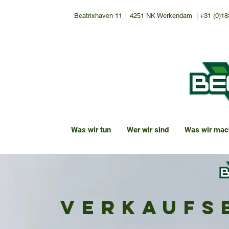
Beatrixhaven 11
|
4251 NK Werkendam
|
+31 (0)18
Was wir tun
Wer wir sind
Was wir mac
Verkaufs