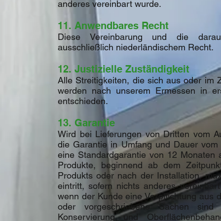
anderes vereinbart wurde.
11. Anwendbares Recht
Diese Vereinbarung und die daraus 
ausschließlich niederländischem Recht.
12. Justizielle Zuständigkeit
Alle Streitigkeiten, die sich aus oder 
werden nach unserem Ermessen in ers
entschieden.
13. Garantie
Wird bei Lieferungen von Dritten vom A
die Garantie in Umfang und Dauer vom 
eine Standardgarantie von 12 Monaten au
Produkte, beginnend ab dem Zeitpunkt
Produkts oder nach der Installation, m
eintritt, sofern nichts anderes vereinba
wenn der Kunde eine Verpflichtung aus di
oder vorgeschriebene Sachen sind 
Konservierung und Oberflächenbehan