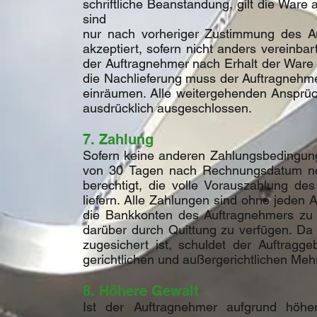
schriftliche Beanstandung, gilt die Wa
sind
nur nach vorheriger Zustimmung des Au
akzeptiert, sofern nicht anders vereinba
der Auftragnehmer nach Erhalt der Ware 
die Nachlieferung muss der Auftragnehmer
einräumen. Alle weitergehenden Ansprüc
ausdrücklich ausgeschlossen.
7. Zahlung
Sofern keine anderen Zahlungsbedingung
von 30 Tagen nach Rechnungsdatum nett
berechtigt, die volle Vorauszahlung d
liefern. Alle Zahlungen sind ohne jede
die Bankkonten des Auftragnehmers zu 
darüber durch Quittung zu verfügen. Da
zugesichert ist, schuldet der Auftragg
gerichtlichen und außergerichtlichen Meh
8. Höhere Gewalt
Ist der Auftragnehmer aufgrund höhe